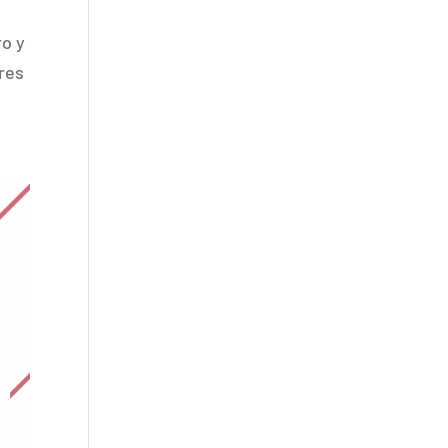
ro y
tres