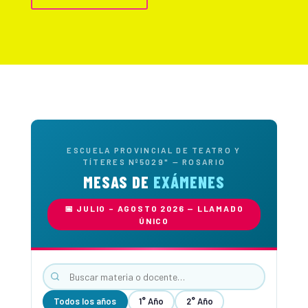
ESCUELA PROVINCIAL DE TEATRO Y
TÍTERES Nº5029" — ROSARIO
MESAS DE
EXÁMENES
📅 JULIO – AGOSTO 2026 — LLAMADO
ÚNICO
Todos los años
1° Año
2° Año