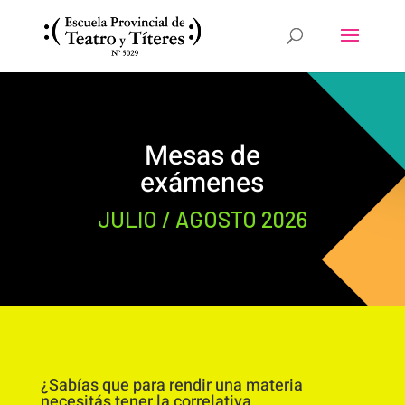
Mesas de
exámenes
JULIO / AGOSTO 2026
¿Sabías que para rendir una materia
necesitás tener la correlativa