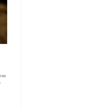
eras
e