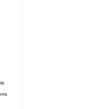
 de
anta