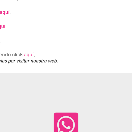
aquí
.
quí
.
.
iendo click
aquí
.
ias por visitar nuestra web.
