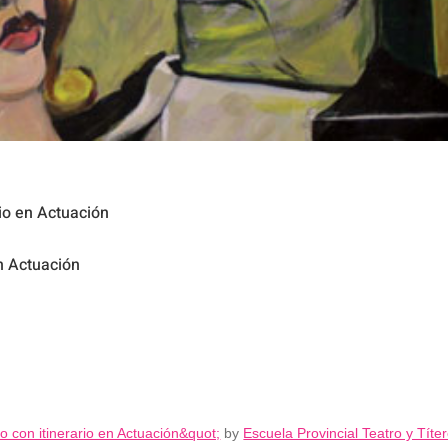
rio en Actuación
en Actuación
o con itinerario en Actuación&quot;
by
Escuela Provincial Teatro y Títe