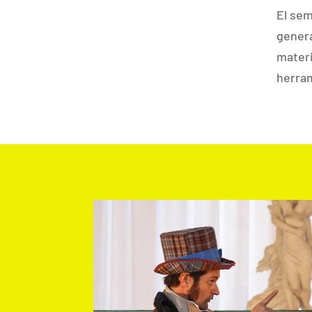
El sem
genera
materi
herram