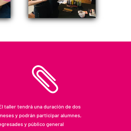

El taller tendrá una duración de dos
meses y podrán participar alumnes,
egresades y público general