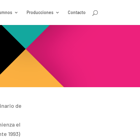
umnos
Producciones
Contacto
minario de
ienza el
nte 1993)