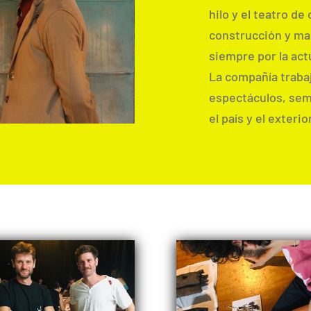
hilo y el teatro de
construcción y ma
siempre por la act
La compañía trabaj
espectáculos, semi
el país y el exterior