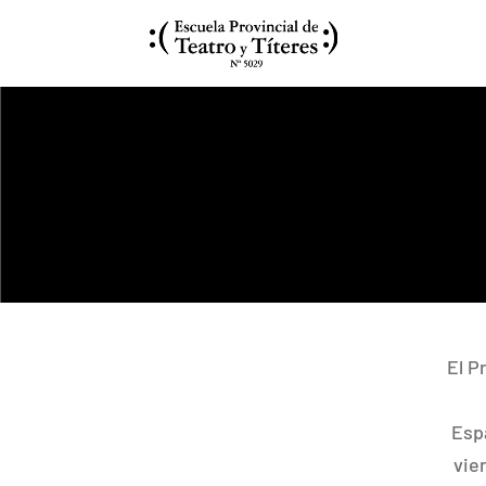
El P
Esp
vie