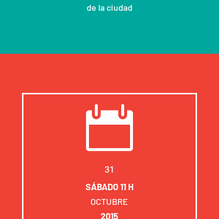
de la ciudad

31
SÁBADO 11 H
OCTUBRE
2015