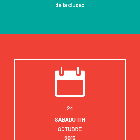
de la ciudad

24
SÁBADO 11 H
OCTUBRE
2015