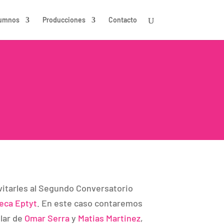
umnos
Producciones
Contacto
vitarles al Segundo Conversatorio
teca Eptyt
. En este caso contaremos
elar de
Omar Serra
y
Matias Martinez
,