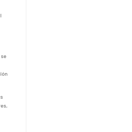
l
 se
ción
es
res,