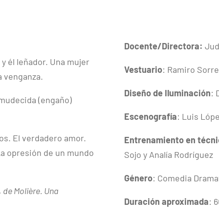
Docente/Directora:
Jud
 y él leñador. Una mujer
Vestuario
: Ramiro Sorr
a venganza.
Diseño de Iluminación
: 
nmudecida (engaño)
Escenografía
: Luis Lópe
los. El verdadero amor.
Entrenamiento en técnic
 La opresión de un mundo
Sojo y Analía Rodríguez
Género
: Comedia Drama
, de Molière. Una
Duración aproximada
: 