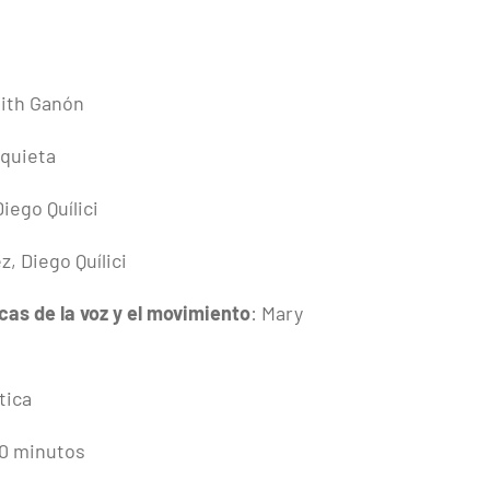
ith Ganón
equieta
Diego Quílici
z, Diego Quílici
as de la voz y el movimiento
: Mary
tica
60 minutos