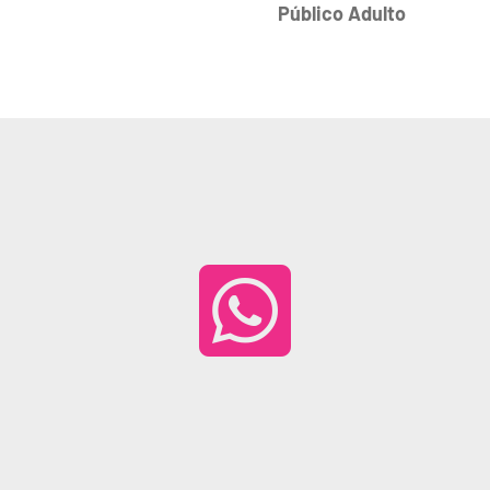
Público Adulto
