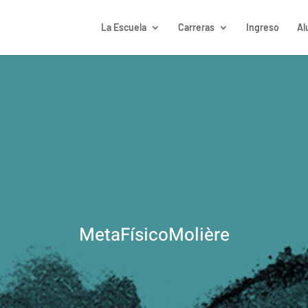
La Escuela
Carreras
Ingreso
Al
MetaFísicoMolière