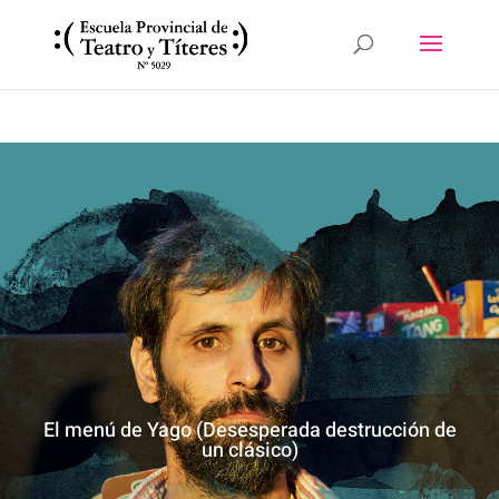
El menú de Yago (Desesperada destrucción de
un clásico)