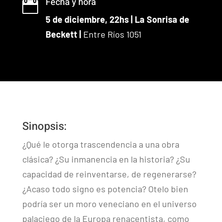
Fecha y hora

5 de diciembre, 22hs | La Sonrisa de
Beckett |
Entre Ríos 1051
Sinopsis:
¿Qué le otorga trascendencia a una obra
clásica? ¿Su inmanencia en la historia? ¿Su
capacidad de reinventarse, de regenerarse?
¿Acaso todo signo es potencia? Otelo bien
podría ser un moro veneciano en el universo
palaciego de la Europa renacentista, como