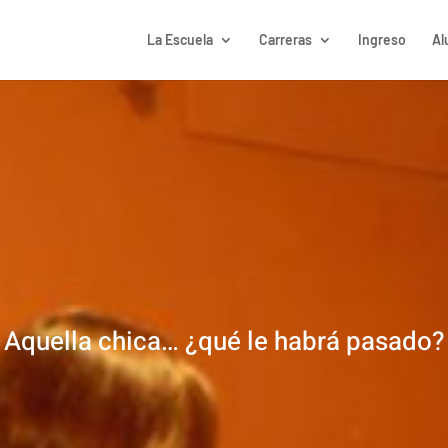
La Escuela
Carreras
Ingreso
Al
Aquella chica… ¿qué le habrá pasado?