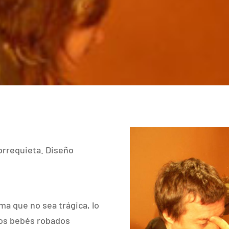
orrequieta. Diseño
ma que no sea trágica, lo
 los bebés robados