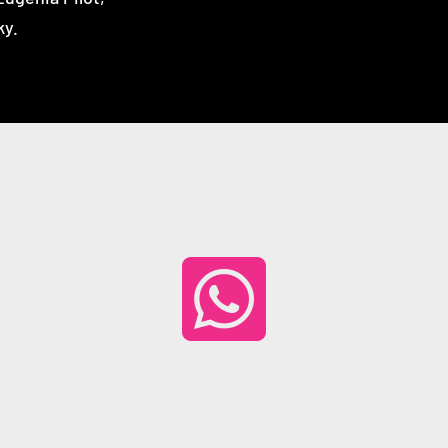
ky.
