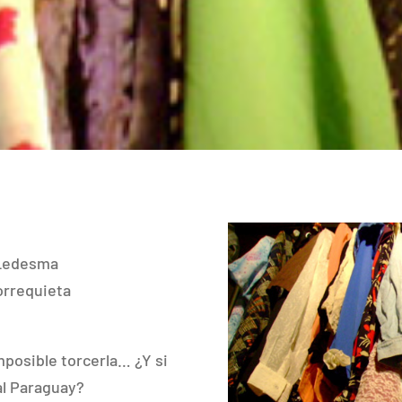
 Ledesma
orrequieta
mposible torcerla… ¿Y si
 al Paraguay?