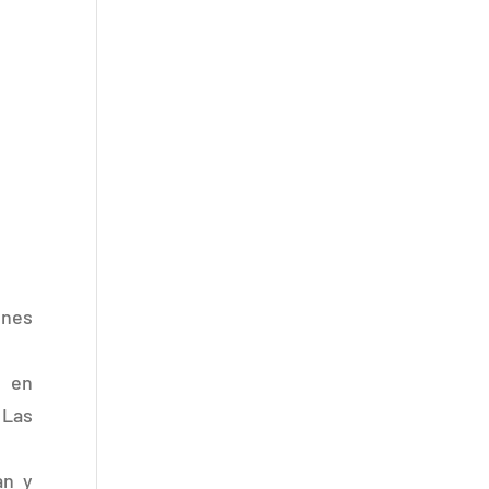
ones
o en
 Las
an y