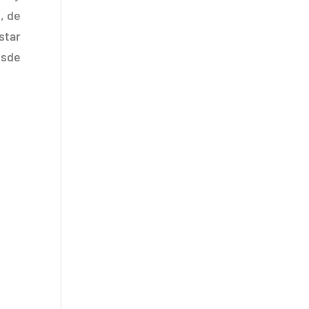
, de
star
esde