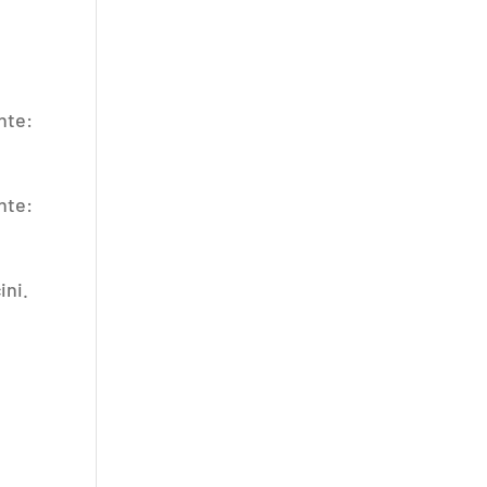
nte:
nte:
ini.