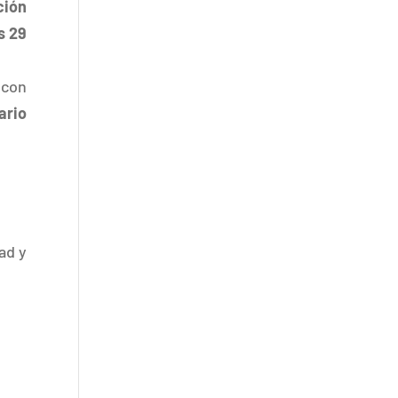
ción
s 29
 con
ario
ad y