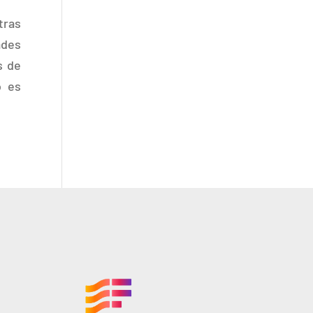
tras
ades
s de
o es