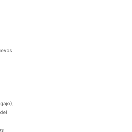
nuevos
gajo).
 del
os