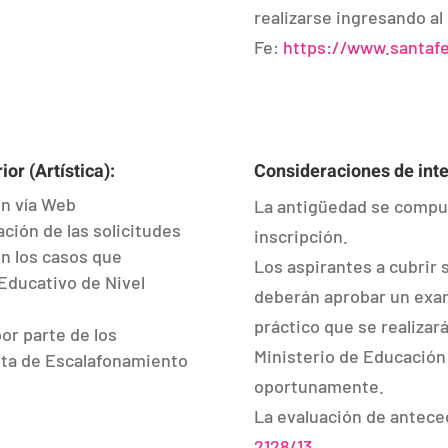
realizarse ingresando al
Fe:
https://www.santafe
or (Artística):
Consideraciones de inte
ón vía Web
La antigüedad se computa
ación de las solicitudes
inscripción.
en los casos que
Los aspirantes a cubrir 
Educativo de Nivel
deberán aprobar un exa
práctico que se realizar
por parte de los
Ministerio de Educación
nta de Escalafonamiento
oportunamente.
La evaluación de anteced
2128/13
.