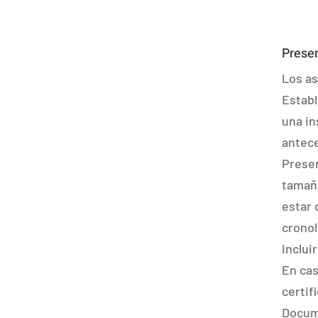
Presen
Los as
Establ
una in
antec
Presen
tamañ
estar 
cronol
Inclui
En cas
certifi
Docume