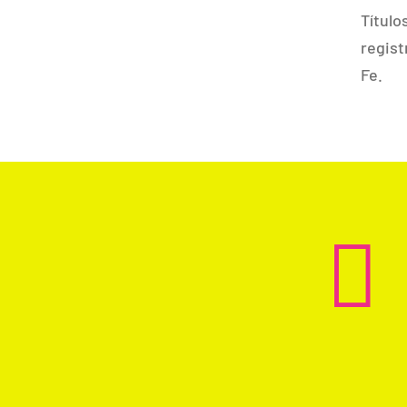
Títul
regist
Fe.
