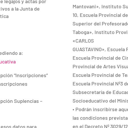
e legajos y actas por
Mantovani», Instituto Su
ivos a la Junta de
10, Escuela Provincial de
tica
Superior del Profesorad
Taboga», Instituto Provi
«CARLOS
GUASTAVINO», Escuela Pr
cediendo a:
Escuela Provincial de Ci
ucativa
Provincial de Artes Visu
Escuela Provincial de T
 opción “Inscripciones”
Escuela Provincial Nº3 
inscripciones
Subsecretaría de Educaci
Socioeducativo del Minis
opción Suplencias –
• Podrán inscribirse aq
las condiciones prevista
en el Decreto Nº 3029/12
 esos datos para