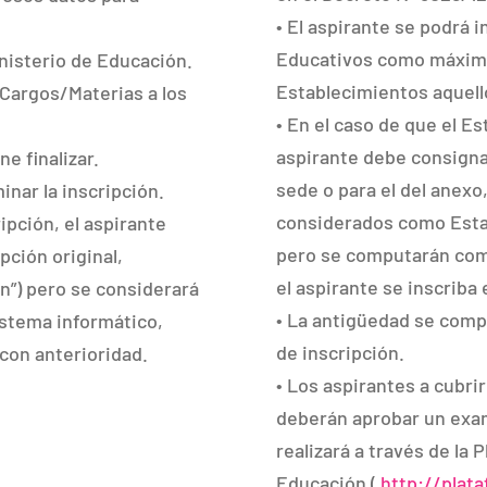
• El aspirante se podrá i
Educativos como máximo.
inisterio de Educación.
Establecimientos aquello
 Cargos/Materias a los
• En el caso de que el E
aspirante debe consignar
e finalizar.
sede o para el del anexo
inar la inscripción.
considerados como Esta
ipción, el aspirante
pero se computarán como
pción original,
el aspirante se inscriba
ón”) pero se considerará
• La antigüedad se comput
sistema informático,
de inscripción.
con anterioridad.
• Los aspirantes a cubri
deberán aprobar un exam
realizará a través de la 
Educación (
http://plat