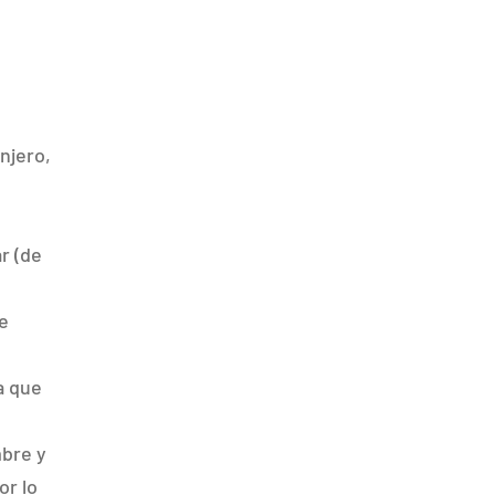
njero,
r (de
e
ya que
mbre y
or lo