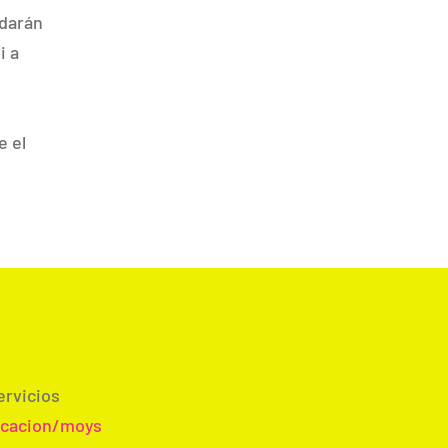
idarán
i a
e el
ervicios
ucacion/moys