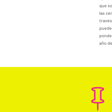
que so
las ce
través
pueden
ponder
año de
