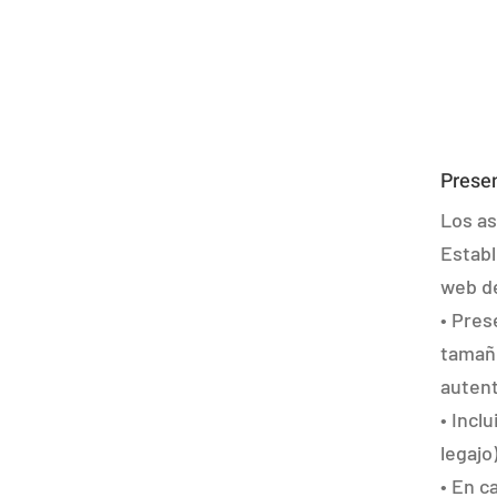
Presen
Los as
Establ
web de
• Pres
tamañ
autent
• Incl
legajo)
• En c