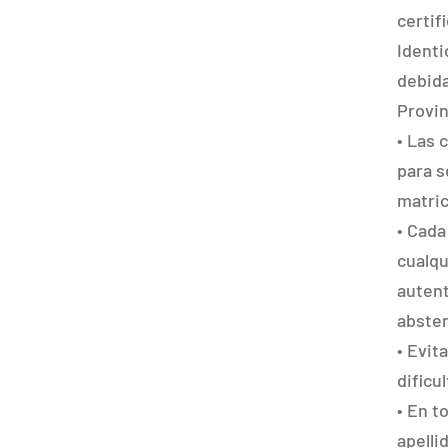
certif
Identi
debida
Provin
• Las 
para s
matric
• Cada
cualqu
autent
absten
• Evit
dificu
• En t
apelli