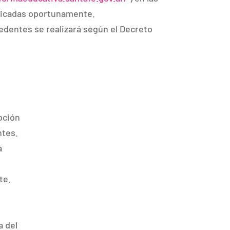
icadas oportunamente.
edentes se realizará según el Decreto
pción
ntes.
a
te.
a del