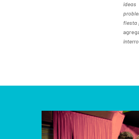
ideas 
proble
fiesta
agreg
interr