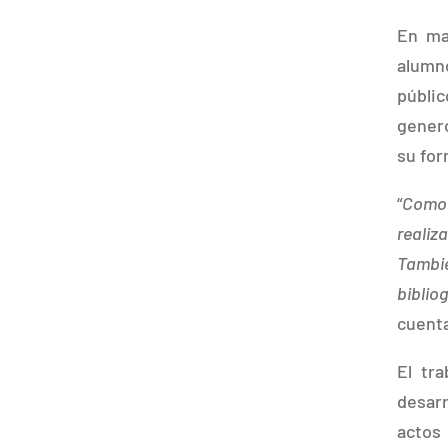
En ma
alumno
públi
genero
su for
“
Como 
realiz
Tambi
biblio
cuenta
El tr
desar
actos 