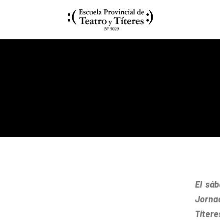
El sá
Jorna
Títere