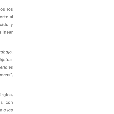
os los
erto al
cido y
elinear
rabajo,
bjetos.
riales
lumnos
”,
rgica,
es con
e a las