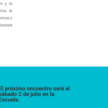
to y la
ica, la
ónica y
nstale
El próximo encuentro será el
sábado 2 de julio en la
Escuela.