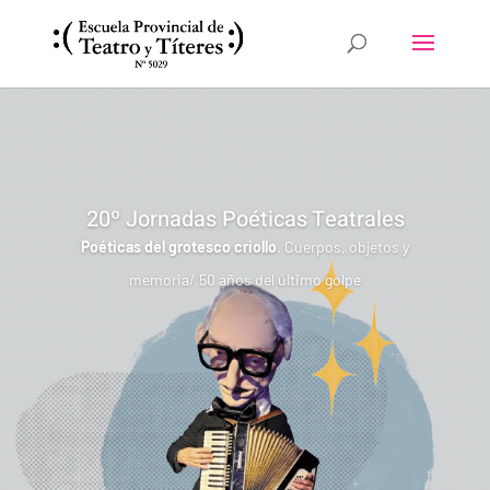
20º Jornadas Poéticas Teatrales
Poéticas del grotesco criollo
. Cuerpos, objetos y
memoria/ 50 años del último golpe